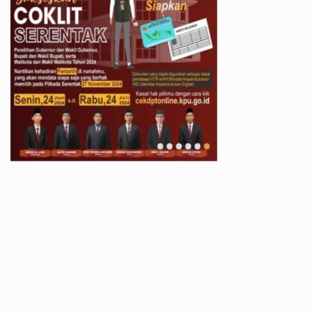
All Rights Reserved 2021.
Proudly powered by WordPress
|
Theme: Recent News
by
Candid Themes
.