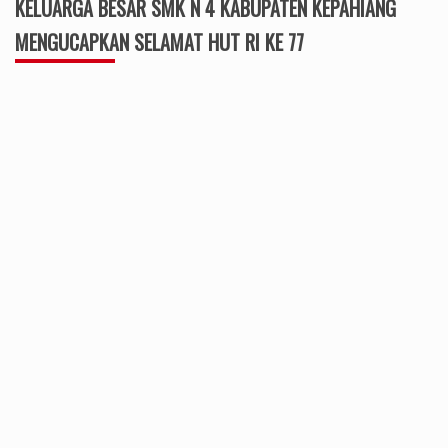
KELUARGA BESAR SMK N 4 KABUPATEN KEPAHIANG
MENGUCAPKAN SELAMAT HUT RI KE 77
PT.RODATEKNINDO PURA JAYA MENGUCAPKAN
DIRGAHAYU HUT RI KE 76