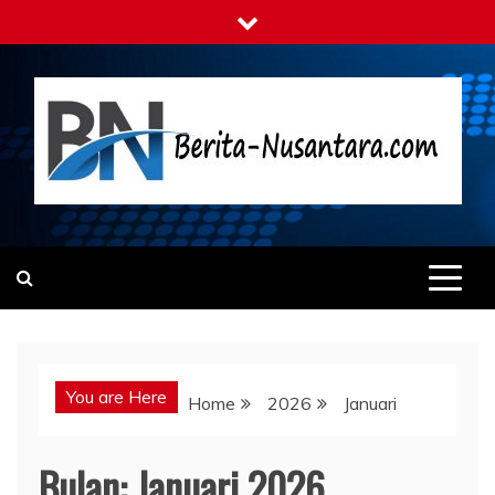
Skip
to
content
Berita-nusantara.com
Kabar Nusantara Terpercaya
You are Here
Home
2026
Januari
Bulan:
Januari 2026