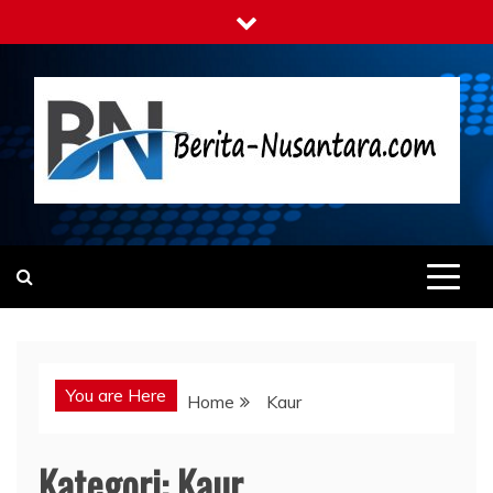
Skip
to
content
Berita-nusantara.com
Kabar Nusantara Terpercaya
You are Here
Home
Kaur
Kategori:
Kaur