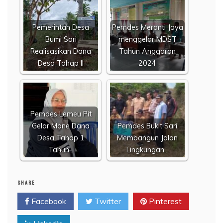
Pemerintah Desa
Pemdes Meranti Jaya
Bumi Sari
menggelar MDST
Realisasikan Dana
Tahun Anggaran
Desa Tahap II
2024
Pemdes Lemeu Pit
Gelar Mone Dana
Pemdes Bukit Sari
Desa Tahap 1
Membangun Jalan
Tahun…
Lingkungan…
SHARE
Facebook
Twitter
Pinterest