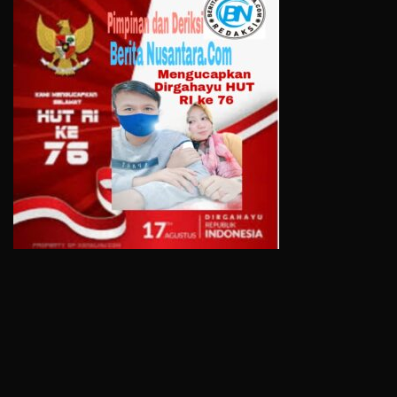
All Rights Reserved 2021.
Proudly powered by WordPress
|
Theme: Recent News
by
Candid Themes
.