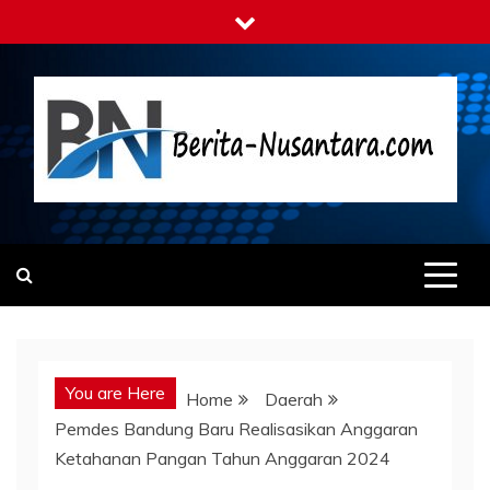
Skip
to
content
Berita-nusantara.com
Kabar Nusantara Terpercaya
You are Here
Home
Daerah
Pemdes Bandung Baru Realisasikan Anggaran
Ketahanan Pangan Tahun Anggaran 2024