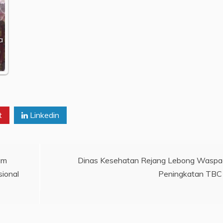
a
t
Linkedin
am
Dinas Kesehatan Rejang Lebong Wasp
ional
Peningkatan TBC