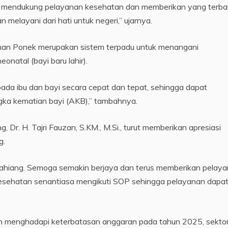
 mendukung pelayanan kesehatan dan memberikan yang terba
 melayani dari hati untuk negeri,” ujarnya.
yanan Ponek merupakan sistem terpadu untuk menangani
natal (bayi baru lahir).
ada ibu dan bayi secara cepat dan tepat, sehingga dapat
gka kematian bayi (AKB),” tambahnya.
r. H. Tajri Fauzan, S.KM., M.Si., turut memberikan apresiasi
g.
ahiang. Semoga semakin berjaya dan terus memberikan pelay
 kesehatan senantiasa mengikuti SOP sehingga pelayanan dapa
h menghadapi keterbatasan anggaran pada tahun 2025, sekto