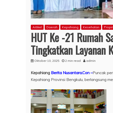
Artikel
Daerah
Kepahiang
Kesehatan
Propi
HUT Ke -21 Rumah S
Tingkatkan Layanan 
Oktober 10, 2025
2 min read
admin
Kepahiang
Berita Nusantara.Con –
Puncak per
Kepahiang Provinsi Bengkulu, berlangsung me