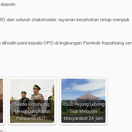
 daerah.
RD, dan seluruh stakeholder, layanan kesehatan tetap menjadi
a dihadiri para kepala OPD di lingkungan Pemkab Kepahiang se
Sekda Kepahiang
RSUD Rejang Lebong
Menghadiri Rapat
Siap Melayani
Paripurna HUT…
Masyarakat 24 Jam