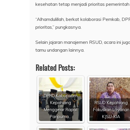
kesehatan tetap menjadi prioritas pemerintah
“Alhamdulillah, berkat kolaborasi Pemkab, DP
prioritas,” pungkasnya.
Selain jajaran manajemen RSUD, acara ini jug
tamu undangan lainnya.
Related Posts:
DPRD Kabupaten
Kepahiang
RSUD Kepahiang
Menggelar Rapat
Fokuskan Layanan
Paripurna…
KJSU-KIA