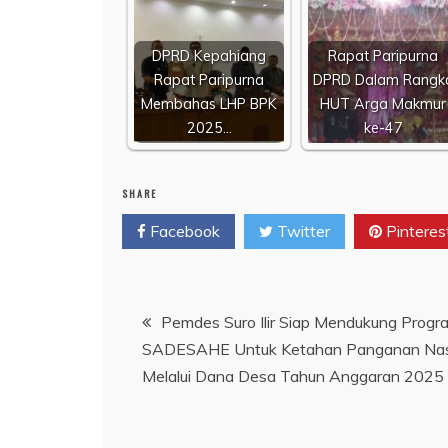
DPRD Kepahiang
Rapat Paripurna
Rapat Paripurna
DPRD Dalam Rangk
Membahas LHP BPK
HUT Arga Makmur
2025…
ke-47
SHARE
Facebook
Twitter
Pinteres
Navigasi
Pemdes Suro Ilir Siap Mendukung Progr
SADESAHE Untuk Ketahan Panganan Nas
pos
Melalui Dana Desa Tahun Anggaran 2025