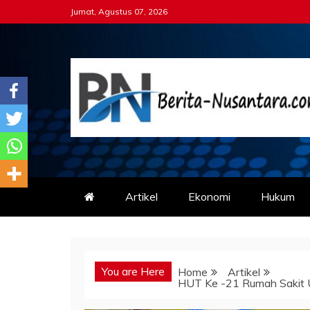
Skip
Jumat, Agustus 07, 2026
to
content
Berita-nusantara.co
Kabar Nusantara Terpercaya
Artikel
Ekonomi
Hukum
You are Here
Home
Artikel
HUT Ke -21 Rumah Sakit 