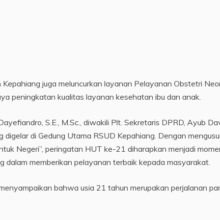
epahiang juga meluncurkan layanan Pelayanan Obstetri Neo
a peningkatan kualitas layanan kesehatan ibu dan anak.
fiandro, S.E., M.Sc., diwakili Plt. Sekretaris DPRD, Ayub Da
 yang digelar di Gedung Utama RSUD Kepahiang. Dengan mengus
tuk Negeri”, peringatan HUT ke-21 diharapkan menjadi mom
g dalam memberikan pelayanan terbaik kepada masyarakat.
, menyampaikan bahwa usia 21 tahun merupakan perjalanan pa