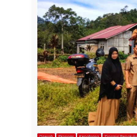
Daerah
Ekonomi
Kepahiang
Propinsi Bengkulu