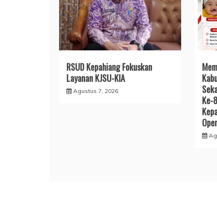
RSUD Kepahiang Fokuskan
Mem
Layanan KJSU-KIA
Kabu
Seka
Agustus 7, 2026
Ke-
Kepa
Oper
Ag