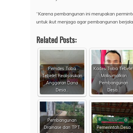
“Karena pembangunan ini merupakan perminta
untuk ikut menjaga agar pembangunan berjala
Related Posts:
Pemdes Taba
Kades Taba Tebele
Tebelet Realisasikan
Maksimalkan
Anggaran Dana
Pembangunan
Desa…
Desa…
Pembangunan
Drainase dan TPT
Pemerintah Desa