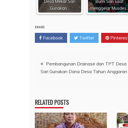
Desa Mekar Sari
Bumi Sari saat
Gunakan…
menggelar Musdes
SHARE
Facebook
Twitter
Pinteres
Navigasi
Pembangunan Drainase dan TPT Desa
Sari Gunakan Dana Desa Tahun Anggaran
pos
RELATED POSTS