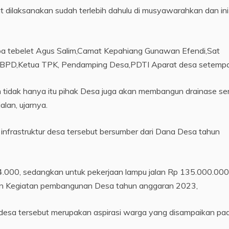
dilaksanakan sudah terlebih dahulu di musyawarahkan dan ini
aba tebelet Agus Salim,Camat Kepahiang Gunawan Efendi,Sat
 BPD,Ketua TPK, Pendamping Desa,PDTI Aparat desa setempa
 tidak hanya itu pihak Desa juga akan membangun drainase se
lan, ujarnya.
nfrastruktur desa tersebut bersumber dari Dana Desa tahun
000, sedangkan untuk pekerjaan lampu jalan Rp 135.000.000
n Kegiatan pembangunan Desa tahun anggaran 2023,
sa tersebut merupakan aspirasi warga yang disampaikan pa