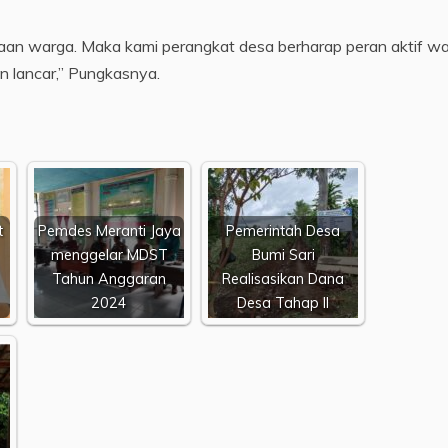
an warga. Maka kami perangkat desa berharap peran aktif w
n lancar,” Pungkasnya.
t
Pemdes Meranti Jaya
Pemerintah Desa
menggelar MDST
Bumi Sari
Tahun Anggaran
Realisasikan Dana
2024
Desa Tahap II