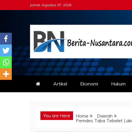
Skip
Jumat, Agustus 07, 2026
to
content
Berita-nusantara.co
Kabar Nusantara Terpercaya
Artikel
Ekonomi
Hukum
You are Here
Home
Daerah
Pemdes Taba Tebelet Lak