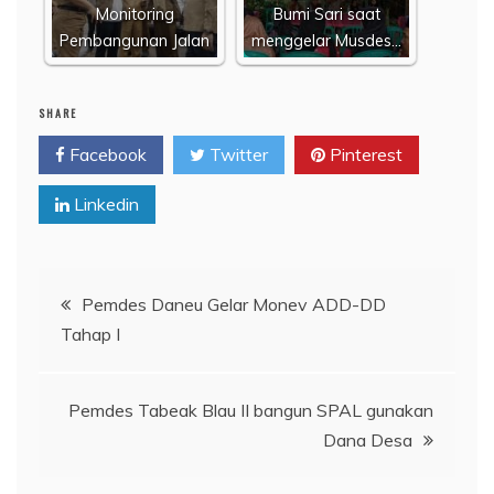
Monitoring
Bumi Sari saat
Pembangunan Jalan
menggelar Musdes…
SHARE
Facebook
Twitter
Pinterest
Linkedin
Navigasi
Pemdes Daneu Gelar Monev ADD-DD
Tahap I
pos
Pemdes Tabeak Blau II bangun SPAL gunakan
Dana Desa