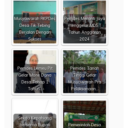
Musyawarah RKPDes
Pemdes Meranti Jaya
Desa Tik Tebing
menggelar MDST
Berjalan Dengan
Tahun Anggaran
Sukses
2024
Pemdes Lemeu Pit
Pemdes Tanah
Gelar Mone Dana
Tinggi Gelar
Desa Tahap 1
Musyawarah Pra
Tahun…
Pelaksanaan…
Sekda Kepahiang
bersama Bupati
Pemerintah Desa