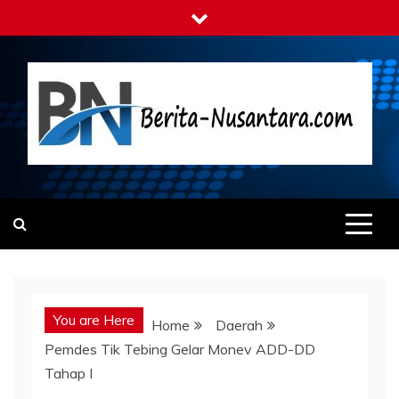
Skip
to
content
Berita-nusantara.com
Kabar Nusantara Terpercaya
You are Here
Home
Daerah
Pemdes Tik Tebing Gelar Monev ADD-DD
Tahap I