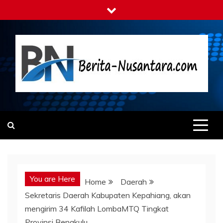
Skip
to
content
Berita-nusantara.com
Kabar Nusantara Terpercaya
You are Here
Home
Daerah
Sekretaris Daerah Kabupaten Kepahiang, akan
mengirim 34 Kafilah LombaMTQ Tingkat
Provinsi Bengkulu