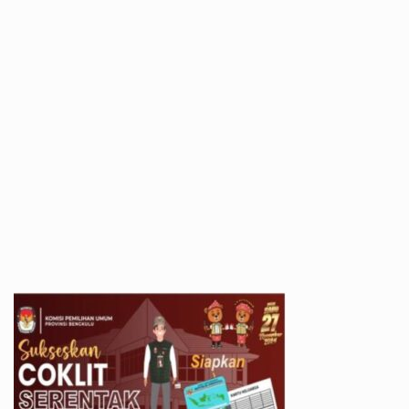
All Rights Reserved 2021.
Proudly powered by WordPress
|
Theme: Recent News
by
Candid Themes
.