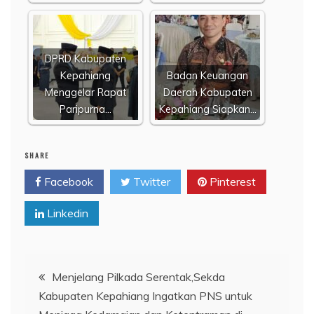
DPRD Kabupaten
Kepahiang
Badan Keuangan
Menggelar Rapat
Daerah Kabupaten
Paripurna…
Kepahiang Siapkan…
SHARE
Facebook
Twitter
Pinterest
Linkedin
Navigasi
Menjelang Pilkada Serentak,Sekda
Kabupaten Kepahiang Ingatkan PNS untuk
pos