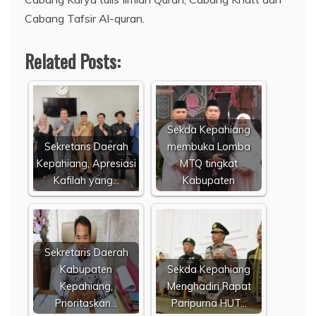
Cabang Tafsir Al-quran.
Related Posts:
Sekda Kepahiang
Sekretaris Daerah
membuka Lomba
Kepahiang, Apresiasi
MTQ tingkat
Kafilah yang…
Kabupaten
Sekretaris Daerah
Kabupaten
Sekda Kepahiang
Kepahiang,
Menghadiri Rapat
Prioritaskan…
Paripurna HUT…