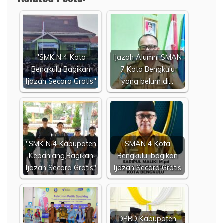
"SMK N 4 Kota
Ijazah Alumni SMAN
Bengkulu Bagikan
7 Kota Bengkulu
Ijazah Secara Gratis"
yang belum di…
"SMK N 4 Kabupaten
SMAN 4 Kota
Kepahiang,Bagikan
Bengkulu ,bagikan
Ijazah Secara Gratis"
Ijazah Secara Gratis
DPRD Kabupaten