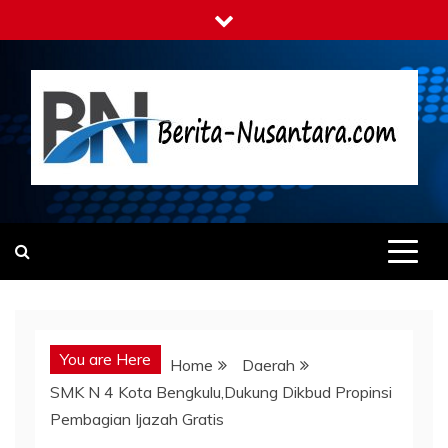
Skip
to
content
Berita-nusantara.com
Kabar Nusantara Terpercaya
You are Here
Home
Daerah
SMK N 4 Kota Bengkulu,Dukung Dikbud Propinsi
Pembagian Ijazah Gratis