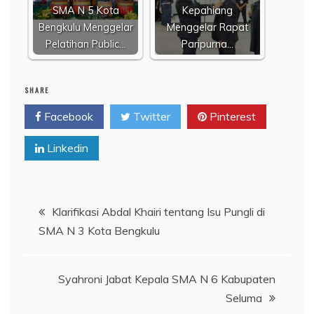
SMA N 5 Kota
Kepahiang
Bengkulu Menggelar
Menggelar Rapat
Pelatihan Public…
Paripurna…
SHARE
Facebook
Twitter
Pinterest
Linkedin
Navigasi
Klarifikasi Abdal Khairi tentang Isu Pungli di
SMA N 3 Kota Bengkulu
pos
Syahroni Jabat Kepala SMA N 6 Kabupaten
Seluma