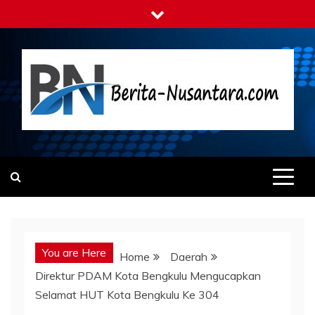
Skip
to
content
Berita-nusantara.com
Kabar Nusantara Terpercaya
You are Here
Home
Daerah
Direktur PDAM Kota Bengkulu Mengucapkan
Selamat HUT Kota Bengkulu Ke 304