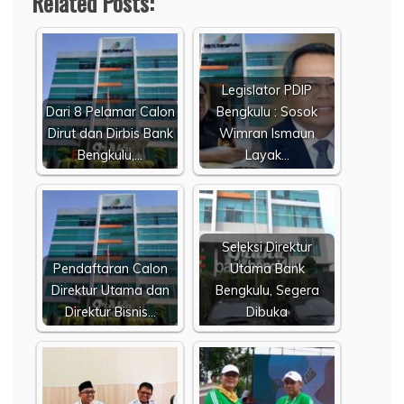
Related Posts:
Legislator PDIP
Dari 8 Pelamar Calon
Bengkulu : Sosok
Dirut dan Dirbis Bank
Wimran Ismaun
Bengkulu,…
Layak…
Seleksi Direktur
Pendaftaran Calon
Utama Bank
Direktur Utama dan
Bengkulu, Segera
Direktur Bisnis…
Dibuka