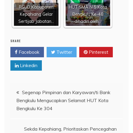
RSUD Kabupaten
HUT SMA N 5 Kota
Kepahiang Gelar
Bengkulu Ke-48
Sertijab Jabatan…
dihadiri oleh…
SHARE
Facebook
Twitter
Pinterest
Linkedin
Navigasi
Segenap Pimpinan dan Karyawan/ti Bank
Bengkulu Mengucapkan Selamat HUT Kota
pos
Bengkulu Ke 304
Sekda Kepahiang, Prioritaskan Pencegahan