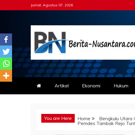
Skip
Jumat, Agustus 07, 2026
to
content
Berita-nusantara.co
Kabar Nusantara Terpercaya
Artikel
Ekonomi
Hukum
You are Here
Home
Bengkulu Utara
Pemdes Tambak Rejo Tunt