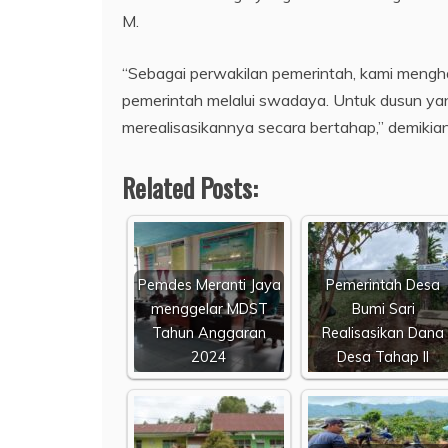
M.
“Sebagai perwakilan pemerintah, kami mengh
pemerintah melalui swadaya. Untuk dusun ya
merealisasikannya secara bertahap,” demikia
Related Posts:
Pemdes Meranti Jaya
Pemerintah Desa
menggelar MDST
Bumi Sari
Tahun Anggaran
Realisasikan Dana
2024
Desa Tahap II