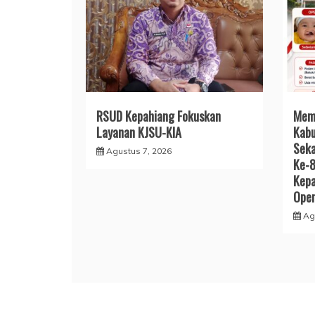
RSUD Kepahiang Fokuskan
Mem
Layanan KJSU-KIA
Kabu
Seka
Agustus 7, 2026
Ke-
Kepa
Oper
Ag