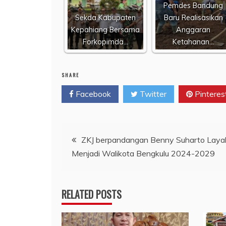
Pemdes Bandung
Sekda Kabupaten
Baru Realisasikan
Kepahiang Bersama
Anggaran
Forkopimda…
Ketahanan…
SHARE
Facebook
Twitter
Pinteres
Navigasi
ZKJ berpandangan Benny Suharto Laya
Menjadi Walikota Bengkulu 2024-2029
pos
RELATED POSTS