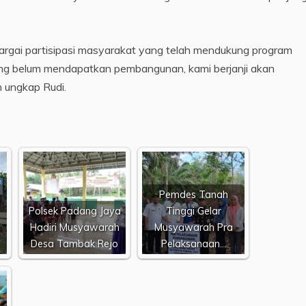
argai partisipasi masyarakat yang telah mendukung program
ng belum mendapatkan pembangunan, kami berjanji akan
n ungkap Rudi.
Pemdes Tanah
Polsek Padang Jaya
Tinggi Gelar
Hadiri Musyawarah
Musyawarah Pra
Desa Tambak Rejo
Pelaksanaan…