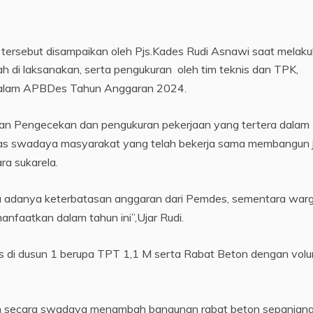
 tersebut disampaikan oleh Pjs.Kades Rudi Asnawi saat melak
ah di laksanakan, serta pengukuran oleh tim teknis dan TPK,
dalam APBDes Tahun Anggaran 2024.
ukan Pengecekan dan pengukuran pekerjaan yang tertera dalam
as swadaya masyarakat yang telah bekerja sama membangun 
a sukarela.
na adanya keterbatasan anggaran dari Pemdes, sementara war
anfaatkan dalam tahun ini”,Ujar Rudi.
 di dusun 1 berupa TPT 1,1 M serta Rabat Beton dengan vol
n secara swadaya menambah bangunan rabat beton sepanjan