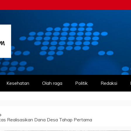
m
Kesehatan
Olah raga
Politik
Redaksi
as Realisasikan Dana Desa Tahap Pertama