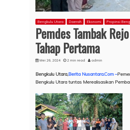
Bengkulu Utara
Daerah
Ekonomi
Propinsi Beng
Pemdes Tambak Rejo 
Tahap Pertama
Mei 26, 2024
2 min read
admin
Bengkulu Utara,
Berita Nusantara.Com –
Pemer
Bengkulu Utara tuntas Merealisasikan Pemb