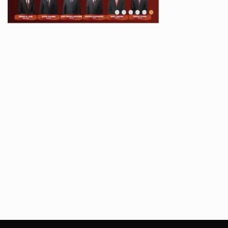
All Rights Reserved 2021.
Proudly powered by WordPress
|
Theme: Recent News
by
Candid Themes
.