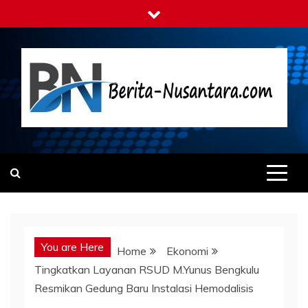
Skip
to
content
Berita-nusantara.com
Kabar Nusantara Terpercaya
You are Here
Home
Ekonomi
Tingkatkan Layanan RSUD M.Yunus Bengkulu
Resmikan Gedung Baru Instalasi Hemodalisis