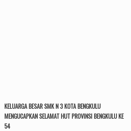
KELUARGA BESAR SMK N 3 KOTA BENGKULU
MENGUCAPKAN SELAMAT HUT PROVINSI BENGKULU KE
54
KELUARGA BESAR SMK N 4 KABUPATEN KEPAHIANG
MENGUCAPKAN SELAMAT HUT RI KE 77
PT.RODATEKNINDO PURA JAYA MENGUCAPKAN