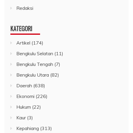
Hukum
(22)
Kaur
(3)
Kepahiang
(313)
Kesehatan
(51)
Kota Bengkulu
(130)
Lebong
(55)
Muko-Muko
(1)
Nasional
(4)
Olah raga
(9)
Politik
(79)
Propinsi Bengkulu
(437)
Rejang Lebong
(23)