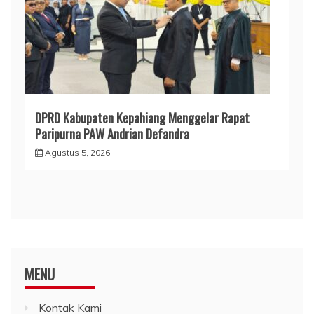
MENU
Kontak Kami
Redaksi
KATEGORI
Artikel
(174)
Bengkulu Selatan
(11)
Bengkulu Tengah
(7)
Bengkulu Utara
(82)
Daerah
(638)
Ekonomi
(226)