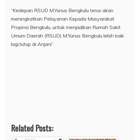
Related Posts:
HUT Provinsi
Bengkulu Ke-55,
RSUD Kepahiang
Rumah Sakit
Fokuskan Layanan
M.Yunus…
KJSU-KIA
RSUD Rejang Lebong
SMA N 5 Kota
terima bantuan alkes
Bengkulu Menggelar
Rp48 miliar…
Pelatihan Public…