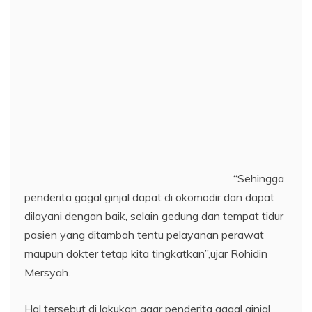
tempat tidur pasien yang ditambah tentu pelayanan
perawat maupun dokter tetap kita tingkatkan”,ujar
Rohidin Mersyah.
Hal tersebut di lakukan agar penderita gagal ginjal
dapat ditangani dan diobati dengan baik oleh
perawat maupun dokter Rumah Sakit M.Yunus
Bengkulu.
Dengan layanan yang baik maupun penanganan dan
pengobatan secara baik, sehingga pasien dapat
sembuh dan pulih kembali seperti semula, ungkap
Rohidin Mersyah.
Sementara itu Direktur Rumah Sakit M.Yunus
Bengkulu dr .Anjani Wahyu Wardani mengatakan,
dengan diresmikannya gedung baru khusus penderita