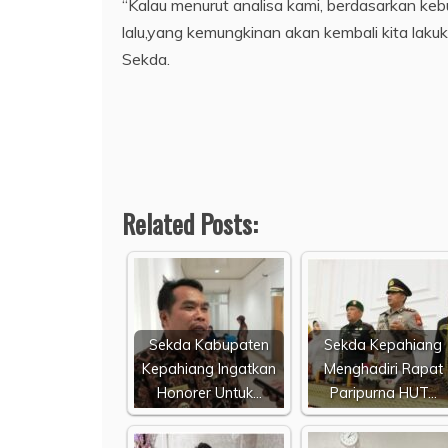
“Kalau menurut analisa kami, berdasarkan k
lalu,yang kemungkinan akan kembali kita laku
Sekda.
Related Posts:
Sekda Kabupaten
Sekda Kepahiang
Kepahiang Ingatkan
Menghadiri Rapat
Honorer Untuk…
Paripurna HUT…