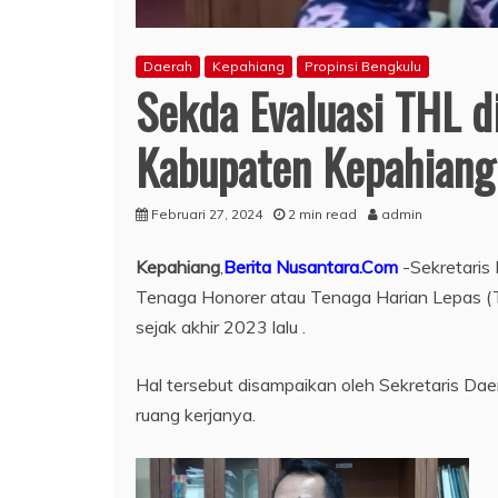
Daerah
Kepahiang
Propinsi Bengkulu
Sekda Evaluasi THL d
Kabupaten Kepahiang
Februari 27, 2024
2 min read
admin
Kepahiang
,
Berita Nusantara.Com
-Sekretaris
Tenaga Honorer atau Tenaga Harian Lepas (
sejak akhir 2023 lalu .
Hal tersebut disampaikan oleh Sekretaris D
ruang kerjanya.