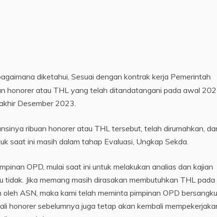
agaimana diketahui, Sesuai dengan kontrak kerja Pemerintah
n honorer atau THL yang telah ditandatangani pada awal 20
a akhir Desember 2023.
nsinya ribuan honorer atau THL tersebut, telah dirumahkan, da
uk saat ini masih dalam tahap Evaluasi, Ungkap Sekda.
inan OPD, mulai saat ini untuk melakukan analias dan kajian
 tidak. Jika memang masih dirasakan membutuhkan THL pada
kan oleh ASN, maka kami telah meminta pimpinan OPD bersangk
li honorer sebelumnya juga tetap akan kembali mempekerjaka