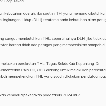
,” ucap sekda.
n kebutuhan daerah, jika saat ini THl yang memang dibutuhka
 lingkungan Hidup (DLH) terutama pada kebutuhan akan petu
sangat membutuhkan THL, seperti halnya DLH. Jika tidak a
kotor, karena tidak ada petugas yang membersihkan sampah di
 melaukan perekrutan THL. Tegas SekdaKab Kepahiang, Dr.
i Kementerian PAN RB, OPD dilarang untuk melakukan perekruta
embali mempekerjakan THL yang sudah dilakukan pendataan pa
kan kembali dipekerjakan pada tahun 2024 ini ?