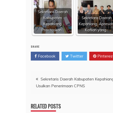
Sekretaris Daerah
Kabupaten
Sekretaris Daerah
Kepahiang,
Kepahiang, Apresias
Prioritaskan…
Kafilah yang…
SHARE
Facebook
Twitter
Pinteres
Navigasi
Sekretaris Daerah Kabupaten Kepahian
Usulkan Penerimaan CPNS
pos
RELATED POSTS