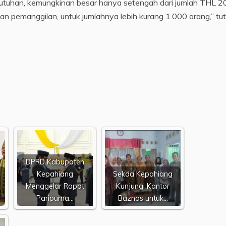
ebutuhan, kemungkinan besar hanya setengah dari jumlah THL 
kan pemanggilan, untuk jumlahnya lebih kurang 1.000 orang,” tu
DPRD Kabupaten
Kepahiang
Sekda Kepahiang
Menggelar Rapat
Kunjungi Kantor
Paripurna…
Baznas untuk…