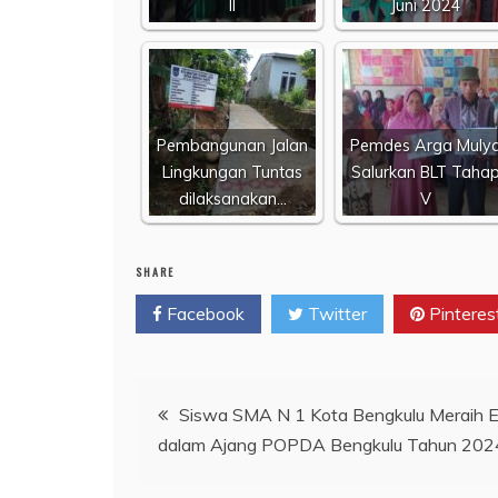
II
Juni 2024
Pembangunan Jalan
Pemdes Arga Muly
Lingkungan Tuntas
Salurkan BLT Taha
dilaksanakan…
V
SHARE
Facebook
Twitter
Pinteres
Navigasi
Siswa SMA N 1 Kota Bengkulu Meraih 
dalam Ajang POPDA Bengkulu Tahun 202
pos