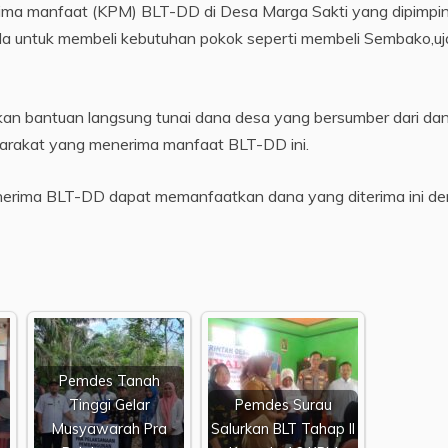
erima manfaat (KPM) BLT-DD di Desa Marga Sakti yang dipimpi
da untuk membeli kebutuhan pokok seperti membeli Sembako,uj
kan bantuan langsung tunai dana desa yang bersumber dari da
arakat yang menerima manfaat BLT-DD ini.
nerima BLT-DD dapat memanfaatkan dana yang diterima ini d
Pemdes Tanah
Tinggi Gelar
Pemdes Surau
Musyawarah Pra
Salurkan BLT Tahap II