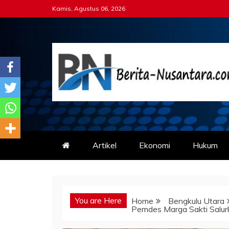
Skip
Kamis, Agustus 06, 2026
to
content
Berita-nusantara.co
Kabar Nusantara Terpercaya
Artikel
Ekonomi
Hukum
You are Here
Home
Bengkulu Utara
Pemdes Marga Sakti Salur