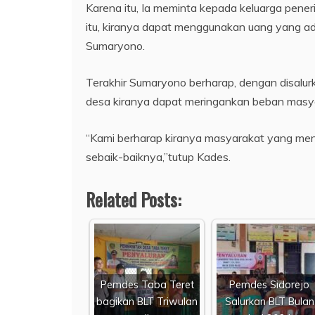
Karena itu, Ia meminta kepada keluarga pen
itu, kiranya dapat menggunakan uang yang a
Sumaryono.
Terakhir Sumaryono berharap, dengan disalur
desa kiranya dapat meringankan beban masy
“Kami berharap kiranya masyarakat yang me
sebaik-baiknya,”tutup Kades.
Related Posts:
Pemdes Taba Teret
Pemdes Sidorejo
bagikan BLT Triwulan
Salurkan BLT Bulan