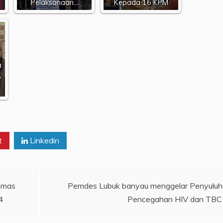
Pelaksanaan…
Kepada 16 KPM
a
p
t
Linkedin
Emas
Pemdes Lubuk banyau menggelar Penyulu
4
Pencegahan HIV dan TBC