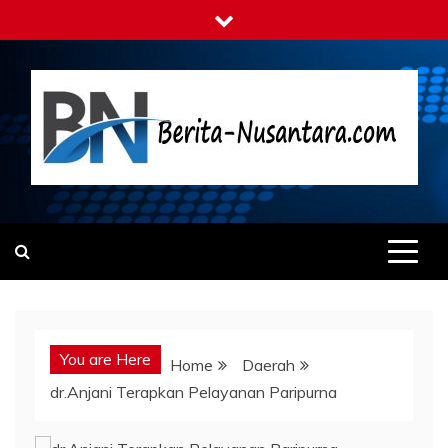
Skip
to
content
Berita-nusantara.com
Kabar Nusantara Terpercaya
You are Here
Home
Daerah
dr.Anjani Terapkan Pelayanan Paripurna