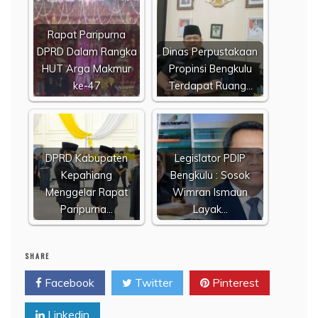
Rapat Paripurna
DPRD Dalam Rangka
Dinas Perpustakaan
HUT Arga Makmur
Propinsi Bengkulu
ke-47
Terdapat Ruang…
DPRD Kabupaten
Legislator PDIP
Kepahiang
Bengkulu : Sosok
Menggelar Rapat
Wimran Ismaun
Paripurna…
Layak…
SHARE
Facebook
Twitter
Pinterest
Linkedin