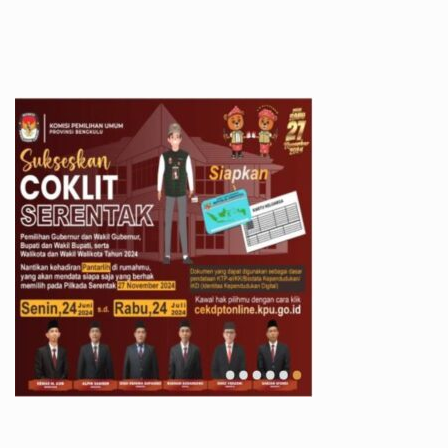
All Rights Reserved 2021.
Proudly powered by WordPress
|
Theme: Recent News
by
Candid Themes
.